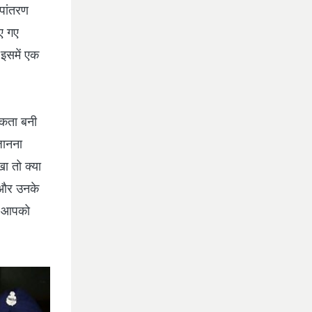
ूपांतरण
ाए गए
 इसमें एक
सुकता बनी
जानना
खा तो क्या
ि और उनके
जो आपको