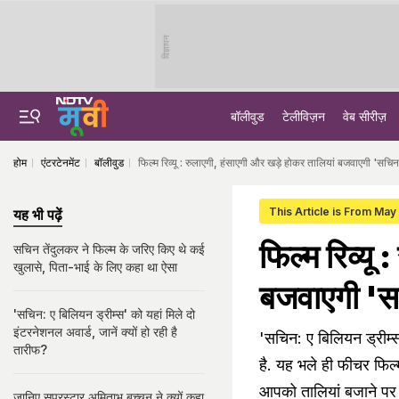
विज्ञापन
बॉलीवुड
टेलीविज़न
वेब सीरीज़
होम
एंटरटेनमेंट
बॉलीवुड
फिल्‍म रिव्‍यू : रुलाएगी, हंसाएगी और खड़े होकर तालियां बजवाएगी 'सचिन
This Article is From May
यह भी पढ़ें
फिल्‍म रिव्‍य
सचिन तेंदुलकर ने फिल्म के जरिए किए थे कई
खुलासे, पिता-भाई के लिए कहा था ऐसा
बजवाएगी 'सच
'सचिन: ए बिलियन ड्रीम्स' को यहां मिले दो
इंटरनेशनल अवार्ड, जानें क्यों हो रही है
'सचिन: ए बिलियन ड्रीम्‍स
तारीफ?
है. यह भले ही फीचर फिल
आपको तालियां बजाने पर 
जानिए सुपरस्‍टार अमिताभ बच्‍चन ने क्‍यों कहा