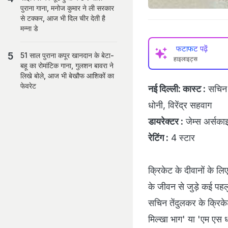
पुराना गाना, मनोज कुमार ने ली सरकार
से टक्कर, आज भी दिल चीर देती है
मन्ना डे
फटाफट पढ़ें
51 साल पुराना कपूर खानदान के बेटा-
हाइलाइट्स
बहू का रोमांटिक गाना, गुलशन बावरा ने
लिखे बोले, आज भी बेखौफ आशिकों का
फेवरेट
नई दिल्‍ली:
कास्‍ट :
सचिन त
धोनी, विरेंद्र सहवाग
डायरेक्‍टर :
जेम्‍स अर्सका
रेटिंग :
4 स्‍टार
क्रिकेट के दीवानों के ल
के जीवन से जुड़े कई पहल
सचिन तेंदुलकर के क्रिक
मिल्‍खा भाग' या 'एम एस धो