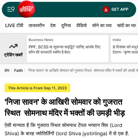
LIVE टीवी
ताजातरीन
देश
दुनिया
वीडियो
सोने का भाव
चांदी का भाव
Business News
India
PPF, SCSS या सुकन्या समृद्धि? जानिए आपके लिए
6 दिसंबर को मथुरा
कौन सी सरकारी स्कीम है बेस्ट
ऐलान- 'कृष्ण लला ह
ट्रेडिंग खबरें
होम
Faith
'निजा सावन' के आखिरी सोमवार को गुजरात स्थित सोमनाथ मंदिर में भक्तों की उमड़ी भ
This Article is From Sep 11, 2023
'निजा सावन' के आखिरी सोमवार को गुजरात
स्थित सोमनाथ मंदिर में भक्तों की उमड़ी भीड़
ऐसी मान्यता है कि गुजरात स्थित सोमनाथ टेंपल भगवान शिव (Lord
Shiva) के बारह ज्योतिर्लिंगों (lord Shiva jyotirlinga) में से एक है.