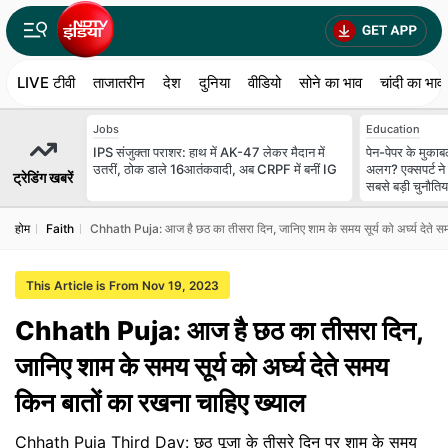
LIVE टीवी
ताजातरीन
देश
दुनिया
वीडियो
सोने का भाव
चांदी का भाव
Jobs
Education
IPS संजुक्ता पराशर: हाथ में AK-47 लेकर मैदान में
पेन-पेपर के मुकाबल
उतरीं, ठोक डाले 16आतंकवादी, अब CRPF में बनीं IG
अलग? एक्सपर्ट ने 
ट्रेडिंग खबरें
सबसे बड़ी चुनौतिया
होम
Faith
Chhath Puja: आज है छठ का तीसरा दिन, जानिए शाम के समय सूर्य को अर्घ्य देते स
This Article is From Nov 19, 2023
Chhath Puja: आज है छठ का तीसरा दिन,
जानिए शाम के समय सूर्य को अर्घ्य देते समय
किन बातों का रखना चाहिए ख्याल
Chhath Puja Third Day: छठ पूजा के तीसरे दिन पर शाम के समय