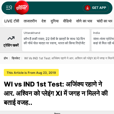
LIVE टीवी
ताजातरीन
देश
दुनिया
वीडियो
सोने का भाव
चांदी का भाव
Uttarakhand
India
कौन हैं लकी रावत; 22 देशों के छात्रों के साथ 10 दिन
जंतर-मंतर प्रोटेस्
की नॉर्थ पोल यात्रा पर रवाना, भारत को किया रिप्रेजेंट
कहां से मिल रही 
ट्रेडिंग खबरें
होम
क्रिकेट
WI Vs IND 1st Test: अजिंक्‍य रहाणे ने आर. अश्विन को प्‍लेइंग XI में जगह न मिल
This Article is From Aug 23, 2019
WI vs IND 1st Test: अजिंक्‍य रहाणे ने
आर. अश्विन को प्‍लेइंग XI में जगह न मिलने की
बताई वजह..
विज्ञापन