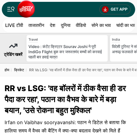
LIVE टीवी
ताजातरीन
देश
दुनिया
वीडियो
सोने का भाव
चांदी का भाव
Travel
India
Video : कंटेंट क्र‍िएटर Sourav Joshi ने पूरी
विदेशी टूरिस्ट ने
IndiGo Flight बुक कर जरूरतमंद बच्चों को करवाई
अनपढ़ फलवाले को 
ट्रेडिंग खबरें
पहली बार हवाई यात्रा
होम
क्रिकेट
RR Vs LSG: 'वह बॉलरों में ठीक वैसा ही डर पैदा कर रहा', पठान का वैभव के बारे में ब
RR vs LSG: 'वह बॉलरों में ठीक वैसा ही डर
पैदा कर रहा', पठान का वैभव के बारे में बड़ा
बयान, 'उसे रोकना बहुत मुश्किल'
Irfan on Vaibhav sooryavanshi: पठान ने डिटेल से बताया कि
हालिया समय में वैभव की बैटिंग में क्या-क्या बदलाव देखने को मिले हैं