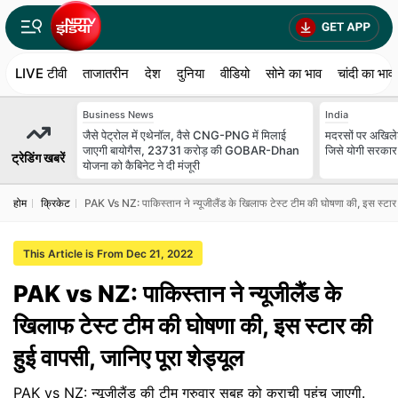
LIVE टीवी
ताजातरीन
देश
दुनिया
वीडियो
सोने का भाव
चांदी का भाव
Business News
India
जैसे पेट्रोल में एथेनॉल, वैसे CNG-PNG में मिलाई
मदरसों पर अखिलेश
जाएगी बायोगैस, 23731 करोड़ की GOBAR-Dhan
जिसे योगी सरकार 
ट्रेडिंग खबरें
योजना को कैबिनेट ने दी मंजूरी
होम
क्रिकेट
PAK Vs NZ: पाकिस्तान ने न्यूजीलैंड के खिलाफ टेस्ट टीम की घोषणा की, इस स्टार क
This Article is From Dec 21, 2022
PAK vs NZ: पाकिस्तान ने न्यूजीलैंड के
खिलाफ टेस्ट टीम की घोषणा की, इस स्टार की
हुई वापसी, जानिए पूरा शेड्यूल
PAK vs NZ: न्यूजीलैंड की टीम गुरुवार सुबह को कराची पहुंच जाएगी.