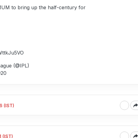
M to bring up the half-century for
SWttkJu5VO
eague (@IPL)
020
6 (IST)
 (IST)