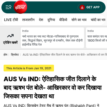
LIVE टीवी
ताजातरीन
देश
दुनिया
वीडियो
सोने का भाव
चांदी का भाव
India
India
नमो भारत का नया रूट नोएडा-गाजियाबाद से गुरुग्राम
सात समंदर पार म
तक, सिद्धार्थ विहार, सूरजपुर से दनकौर, जेवर तक दौड़ेगी
1800 किलो की खे
ट्रेडिंग खबरें
हाईस्पीड रैपिड रेल
होम
क्रिकेट
AUS Vs IND: ऐतिहासिक जीत दिलाने के बाद ऋषभ पंत बोले- आखिरकार वो कर द
This Article is From Jan 19, 2021
AUS Vs IND: ऐतिहासिक जीत दिलाने के
बाद ऋषभ पंत बोले- आखिरकार वो कर दिखाया
जिसका सपना देखता था
AUS Vs IND: ब्रिसबेन टेस्ट मैच में ऋषभ पंत (Rishabh Pant) ने