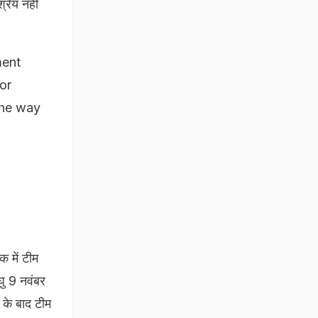
्रेय नहीं
ment
or
the way
क में टीम
रघु 9 नवंबर
े के बाद टीम