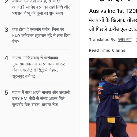
कामिका एकादशी कब है, 8 या 9
अगस्त? जानिए व्रत की सही तिथि और
Aus vs Ind 1st T20I: प
भगवान विष्णु की पूजा का शुभ समय
मेजबानों के खिलाफ तीस
जो पिछले करीब एक दशक के
क्या होता है एनालॉग पनीर, जिस पर
FDA कमिश्नर तुकाराम मुंढे ने लगा दिया
Translated By:
मनीष शर्मा
बैन?
Read Time:
6 mins
नोएडा-गाजियाबाद से फरीदाबाद-
गुरुग्राम तक नमो भारत का नया रूट,
जेवर एयरपोर्ट से सिद्धार्थ विहार,
सूरजपुर कनेक्ट
पंजाब में साथ आएंगे भाजपा और अकाली
दल? PM मोदी से संसद आकर मिले
सुखबीर सिंह बादल, कयास तेज