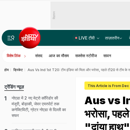
विज्ञापन
LIVE टीवी
ताज़ातरीन
जंतर मंतर को धरना स्थल बनाने पर दिल्ली हाई कोर्ट ने उठाया सवाल- शहर को बंधक नहीं बना सकते
संसद
आज का मौसम
सक्सेस स्टोरीज
सावन
विशेष लिंक
होम
क्रिकेट
Aus Vs Ind 1st T20: टीम इंडिया को मिला और भरोसा, पहले टी20 से टीम के साथ
This Article is From Dec
ट्रेंडिंग न्यूज़
Aus vs Ind
नोएडा में 2 नए मेट्रो कॉरिडोर की
मंजूरी, बोड़ाकी, जेवर एयरपोर्ट तक
कनेक्टिविटी, ग्रेटर नोएडा से दिल्ली का
भरोसा, पहले
सफर
"दांया हाथ"