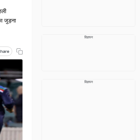
हली
 जुड़ना
विज्ञापन
hare
विज्ञापन