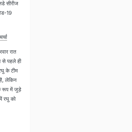
वनडे सीरीज
विड-19
र्चा
ीरवार रात
 से पहले ही
रघु के टीम
है, लेकिन
ूप में जुड़े
ें रघु को