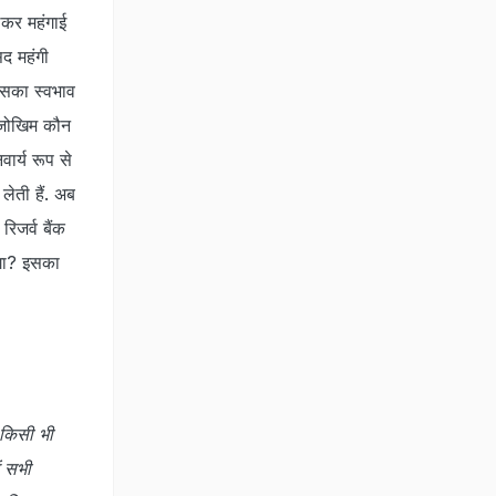
लकर महंगाई
द महंगी
उसका स्वभाव
 जोखिम कौन
ार्य रूप से
लेती हैं. अब
िजर्व बैंक
ोगा? इसका
 किसी भी
ं सभी