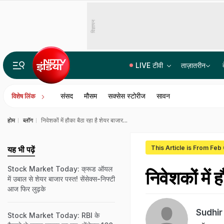
विज्ञापन
LIVE टीवी
ताज़ातरीन
14वीं JPSC PT विवाद में बड़ा एक्शन, JPSC के तीन सदस्यों को CID का समन, सोमवार से होगी पूछताछ
संसद
मौसम
सक्सेस स्टोरीज
सावन
विशेष लिंक
होम
ब्लॉग
निवेशकों में हौका बैठा रहा है शेयर बाजार...
This Article is From Feb
यह भी पढ़ें
Stock Market Today: क्रूड ऑयल
निवेशकों में 
में उबाल से शेयर बाजार पस्त! सेंसेक्स-निफ्टी
आज फिर लुढ़के
Sudhir
Stock Market Today: RBI के