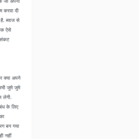
कि जो अपनी
कम करवा दी
ै. ब्याज से
शक ऐसे
 संकट
र क्या अपने
भी जुमे जुमे
 लेगी.
बंध के लिए
 का
 रग बन गया
ी नहीं