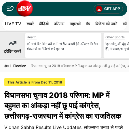
LIVE TV
खबरें
वीडियो
परिणाम
महारथी
मैप
विजेता को जानें
कौन
Health
Other Sports
कौन से विटामिन की कमी से गैस बनती है? डॉक्टर नितिन
'हर आंसू की बूंद 
बंसल से जानें कैसे करें इलाज
है', मीराबाई चानू
ट्रेडिंग खबरें
होम
Election
विधानसभा चुनाव 2018 परिणाम: MP में बहुमत का आंकड़ा नहीं छू पाई कांग्रेस, छत
This Article is From Dec 11, 2018
विधानसभा चुनाव 2018 परिणाम: MP में
बहुमत का आंकड़ा नहीं छू पाई कांग्रेस,
छत्तीसगढ़-राजस्थान में कांग्रेस का राजतिलक
Vidhan Sabha Results Live Updates: लोकसभा चुनाव से पहले