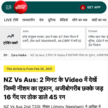
LIVE टीवी
ताजातरीन
देश
दुनिया
वीडियो
सोने का भाव
चांदी का भाव
Jobs
Cricket
IPS संजुक्ता पराशर: हाथ में AK-47 लेकर मैदान में
राशिद खान नंबर 3
उतरीं, ठोक डाले 16आतंकवादी, अब CRPF में बनीं IG
यूनिस, ODI में सब
ट्रेडिंग खबरें
20 गेंदबाज
होम
Zara Hatke
NZ Vs Aus: 2 मिनट के Video में देखें जिम्मी नीशम का तूफान, अजीबोगरीब
This Article is From Feb 25, 2021
NZ Vs Aus: 2 मिनट के Video में देखें
जिम्मी नीशम का तूफान, अजीबोगरीब छक्के जड़
16 गेंद पर ठोक डाले 45 रन
NZ Vs Aus 2nd T20I: नीशम (Jimmy Neesham) ने आखिर में