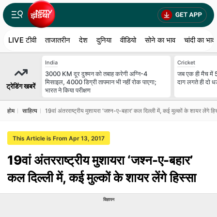
LIVE टीवी
ताजातरीन
देश
दुनिया
वीडियो
सोने का भाव
चांदी का भाव
India
Cricket
3000 KM दूर दुश्मन को तबाह करेगी अग्नि-4
जब एक ही मैच में 
मिसाइल, 4000 डिग्री तापमान भी नहीं रोक पाएगा;
दाग लगते ही दो धड़
ट्रेडिंग खबरें
भारत ने किया परीक्षण
होम
साहित्य
19वां अंतरराष्ट्रीय मुशायरा ‘जश्न-ए-बहार’ कल दिल्ली में, कई मुल्कों के शायर लेंगे हि
This Article is From Apr 13, 2017
19वां अंतरराष्ट्रीय मुशायरा ‘जश्न-ए-बहार’
कल दिल्ली में, कई मुल्कों के शायर लेंगे हिस्सा
विज्ञापन