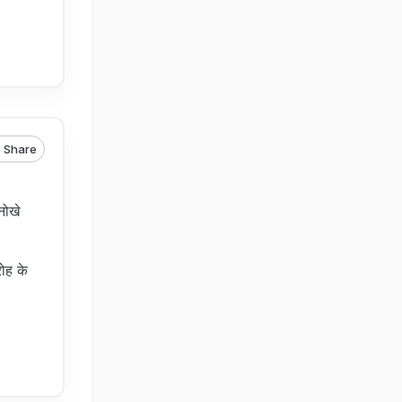
Share
नोखे
ोह के