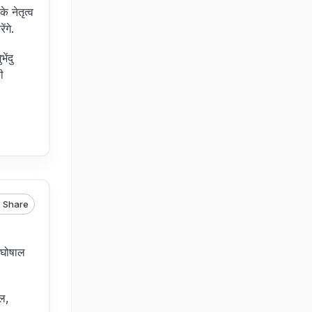
े नेतृत्व
ेंगे.
ेंदु
ी
Share
र घोषाल
डल,