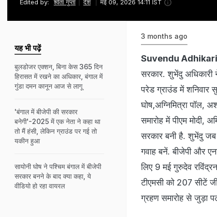
Edited by:
श्वेता गुप्ता
देश
मई 09, 2026 14:11 IST
3 months ago
यह भी पढ़ें
Suvendu Adhikari
बुलडोजर एक्शन, बिना केस 365 दिन
सरकार. शुभेंदु अधिकारी
हिरासत में रखने का अधिकार, बंगाल में
गुंडा दमन कानून आज से लागू
परेड ग्राउंड में शनिवार
घोष,अग्निमित्रा पॉल, अशो
'बंगाल में बीजेपी की सरकार
समारोह में पीएम मोदी, अम
बनेगी'-2025 में एक नेता ने कहा था
तो मैं हंसी, लेकिन ग्राउंड पर गई तो
सरकार बनी है. शुभेंदु जब
यकीन हुआ
गवाह बनें. बीजेपी और एनड
लिए 9 मई गुरुदेव रविंद्र
सायोनी घोष ने पश्चिम बंगाल में बीजेपी
सरकार बनने के बाद क्या कहा, ये
टीएमसी को 207 सीटें जीत
वीडियो हो रहा वायरल
ग्रहण समारोह से जुड़ा प