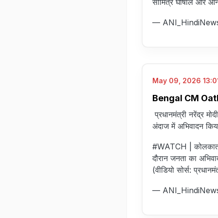
सौमित्र घोषाल और आनं
— ANI_HindiNew
May 09, 2026 13:01
Bengal CM Oath LI
प्रधानमंत्री नरेंद्र 
अंदाज में अभिवादन किय
#WATCH
| कोलकाता:
दौरान जनता का अभिव
(वीडियो सोर्स: प्रधानम
— ANI_HindiNew