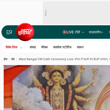
विज्ञापन
LIVE टीवी
ताज़ातरीन
महबूबा मुफ्ती की बेटी इल्तिजा के लार का सैंपल और दांत की माप लेगी जम्मू-कश्मीर पुलिस: सूत्र
संसद
मौसम
सक्सेस स्टोरीज
सावन
विशेष लिंक
होम
देश
West Bengal CM Oath Ceremony Live: बंगाल में पहली बार BJP सरकार, ब्राह्