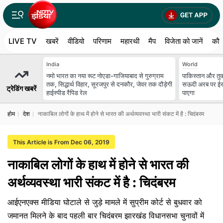
LIVE TV
खबरें
वीडियो
परिणाम
महारथी
मैप
विजेता को जानें
कौन
India
World
नमो भारत का नया रूट नोएडा-गाजियाबाद से गुरुग्राम
पाकिस्तान और तुर्
तक, सिद्धार्थ विहार, सूरजपुर से दनकौर, जेवर तक दौड़ेगी
सऊदी अरब पर ईरा
ट्रेडिंग खबरें
हाईस्पीड रैपिड रेल
पाएगा
होम
देश
नाकाबिल लोगों के हाथ में होने से भारत की अर्थव्यवस्था भारी संकट में है : चिदंबरम
This Article is From Dec 06, 2019
नाकाबिल लोगों के हाथ में होने से भारत की
अर्थव्यवस्था भारी संकट में है : चिदंबरम
आईएनएक्स मीडिया घोटाले से जुड़े मामले में सुप्रीम कोर्ट से बुधवार को
जमानत मिलने के बाद पहली बार चिदंबरम झारखंड विधानसभा चुनावों में