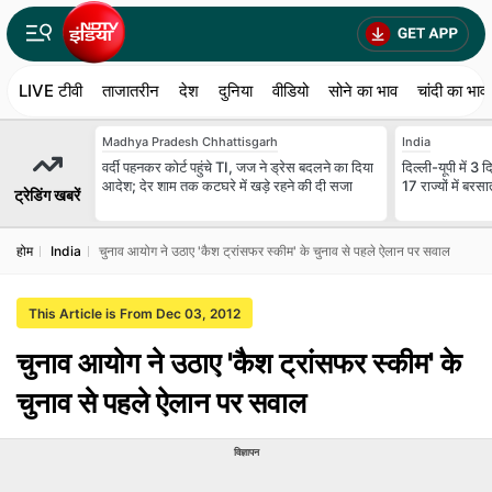
LIVE टीवी
ताजातरीन
देश
दुनिया
वीडियो
सोने का भाव
चांदी का भाव
Madhya Pradesh Chhattisgarh
India
वर्दी पहनकर कोर्ट पहुंचे TI, जज ने ड्रेस बदलने का दिया
दिल्ली-यूपी में 3
आदेश; देर शाम तक कटघरे में खड़े रहने की दी सजा
17 राज्यों में ब
ट्रेडिंग खबरें
होम
India
चुनाव आयोग ने उठाए 'कैश ट्रांसफर स्कीम' के चुनाव से पहले ऐलान पर सवाल
This Article is From Dec 03, 2012
चुनाव आयोग ने उठाए 'कैश ट्रांसफर स्कीम' के
चुनाव से पहले ऐलान पर सवाल
विज्ञापन