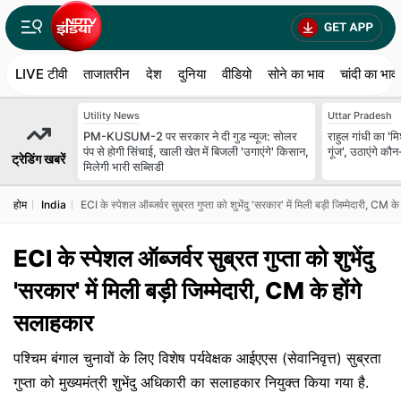
LIVE टीवी
ताजातरीन
देश
दुनिया
वीडियो
सोने का भाव
चांदी का भाव
Utility News
Uttar Pradesh
PM-KUSUM-2 पर सरकार ने दी गुड न्‍यूज: सोलर
राहुल गांधी का 'मि
पंप से होगी सिंचाई, खाली खेत में बिजली 'उगाएंगे' किसान,
गूंज', उठाएंगे कौन-
ट्रेडिंग खबरें
मिलेगी भारी सब्सिडी
होम
India
ECI के स्पेशल ऑब्जर्वर सुब्रत गुप्ता को शुभेंदु 'सरकार' में मिली बड़ी जिम्मेदारी, CM क
ECI के स्पेशल ऑब्जर्वर सुब्रत गुप्ता को शुभेंदु
'सरकार' में मिली बड़ी जिम्मेदारी, CM के होंगे
सलाहकार
पश्चिम बंगाल चुनावों के लिए विशेष पर्यवेक्षक आईएएस (सेवानिवृत्त) सुब्रता
गुप्ता को मुख्यमंत्री शुभेंदु अधिकारी का सलाहकार नियुक्त किया गया है.