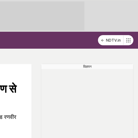
NDTV.in
विज्ञापन
ण से
ंड रणवीर