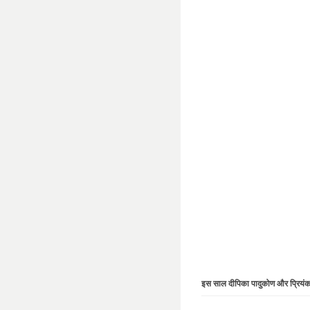
इस साल दीपिका पादुकोण और प्रियंका च
की कमाई के साथ 7वें स्‍
आ रहे आमिताभ बच्‍चन 9वे
VIDEO: NDTVYouth For 