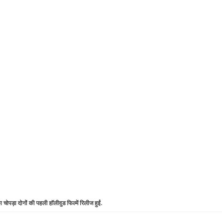
ोपड़ा दोनों की पहली हॉलीवुड फिल्‍में रिलीज हुईं.
थान पर हैं. जबकि इन दिनों 'कौन बनेगा करोड़पति' के सीजन 9 को होस्‍ट
ं स्थान पर और 10वें स्थान पर 'जग्‍गा जासूस' यानी रणबीर कपूर रहे हैं.
Change : कंगना रनोट ने कहा, मुझे अपने पिता के घर में घुटन हो