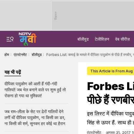
विज्ञापन
बॉलीवुड
टेलीविज़न
वेब सीरीज़
होम
एंटरटेनमेंट
बॉलीवुड
Forbes List: कमाई के मामले में दीपिका पादुकोण से पीछे हैं रणबीर, 
This Article is From Aug
यह भी पढ़ें
Forbes List
दीपिका पादुकोण को आती हैं गंदी-गंदी
गालियां! जब भेल बनाने वाले पर शुरू हुईं तो
रोकना हो गया था मुश्किल!
पीछे हैं रणब
जब राम-लीला के सेट पर ढेरों गालियों देने
इस लिस्‍ट में दीपिका पा
लगीं थीं दीपिका पादुकोण, ना किसी का डर,
सिंह से ऊपर हैं. साथ ही 
ना किसी की शर्म, सुनकर हर कोई था हैरान
एंटरटेनमेंट
अगस्त 31, 2017 1