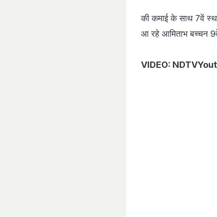
...और भी हैं
बॉलीवुड
से जु
NDTV.in
पर ताज़ातरीन ख़बरों को ट्
फॉलो करे: