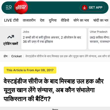
LIVE टीवी
ताजातरीन
देश
दुनिया
वीडियो
सोने का भाव
चांदी का भाव
Jobs
Uttar Pradesh
2 बच्चों की मां बनीं पुल‍िस अफसर, 2 ऑपरेशन के बाद
IAS कविता मीणा: 
36 की उम्र में रचा इतिहास
सरकार, राजस्थान म
ट्रेडिंग खबरें
होम
Cricket
वेस्‍टइंडीज सीरीज के बाद मिस्‍बाह उल हक और यूनुस खान लेंगे संन्‍यास, अब कौन सं
This Article is From Apr 08, 2017
वेस्‍टइंडीज सीरीज के बाद मिस्‍बाह उल हक और
यूनुस खान लेंगे संन्‍यास, अब कौन संभालेगा
पाकिस्‍तान की बैटिंग?
विज्ञापन