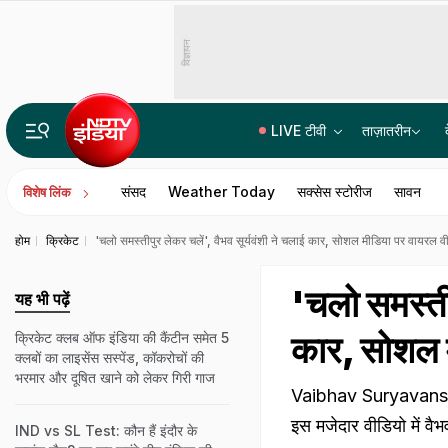
विज्ञापन
LIVE टीवी
ताज़ातरीन
धर्म बदलना है तो 60 दिन पहले प्रशासन को बताना होगा, छत्तीसगढ़ में लागू हुआ एंटी-कनवर्जन लॉ
संसद
Weather Today
सक्सेस स्टोरीज
सावन
विशेष लिंक
होम
क्रिकेट
'चलो समस्तीपुर लेकर चलें', वैभव सूर्यवंशी ने चलाई कार, सोशल मीडिया पर वायरल व
'चलो समस्तीप
यह भी पढ़ें
कार, सोशल म
क्रिकेट क्लब ऑफ इंडिया की कैंटीन समेत 5
क्लबों का लाइसेंस सस्पेंड, कॉकरोचों की
भरमार और दूषित खाने को लेकर गिरी गाज
Vaibhav Suryavanshi 
इस मजेदार वीडियो में वैभ
IND vs SL Test: कौन हैं इंदौर के