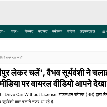
देश
शहर
क्रिकेट
फटाफट
मनोरंजन
वीडियो
लाइफस्टाइल
सात समंदर पार महकेगा मिथिला का मखाना, दरभंगा से 1800 किलो की खेप 9500 किमी दूर ऑस्ट्रेलिया पहुंची
हिमाचल के चंबा में बड़ा हादसा, अचानक पहाड़ी से नीचे सड़क पर गिरी बस, 7 लोगों की मौत, 11 घायल
ीडियो आपने देखा क्या?
ुर लेकर चलें', वैभव सूर्यवंशी ने चला
ीडिया पर वायरल वीडियो आपने देखा 
Drive Car Without License: राजस्थान रॉयल्स (RR) द्वारा शे
व सूर्यवंशी कार चलाते नजर आ रहे हैं.