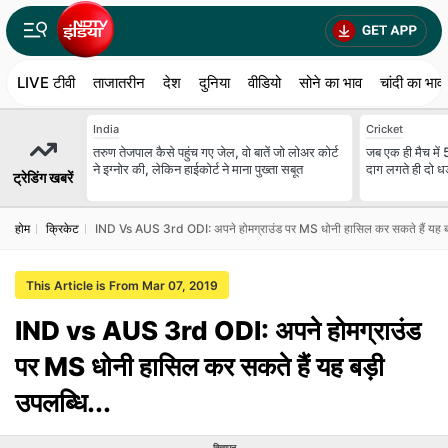
LIVE टीवी
ताजातरीन
देश
दुनिया
वीडियो
सोने का भाव
चांदी का भाव
India
Cricket
तरुण तेजपाल कैसे पहुंच गए जेल, वो बातें जो लोअर कोर्ट
जब एक ही मैच में 
ने इग्नोर की, लेकिन हाईकोर्ट ने माना पुख्ता सबूत
दाग लगते ही दो धड़
ट्रेडिंग खबरें
होम
क्रिकेट
IND Vs AUS 3rd ODI: अपने होमग्राउंड पर MS धोनी हासिल कर सकते हैं यह बड़
This Article is From Mar 07, 2019
IND vs AUS 3rd ODI: अपने होमग्राउंड
पर MS धोनी हासिल कर सकते हैं यह बड़ी
उपलब्धि...
विज्ञापन