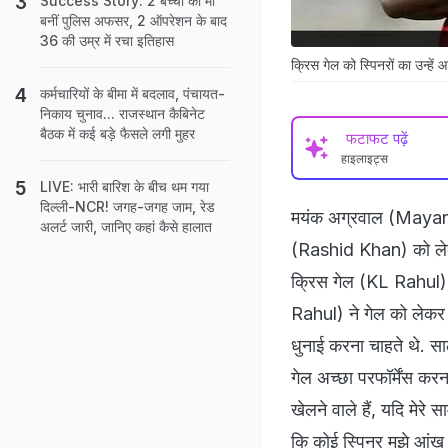
Success Story: 2 बच्चों की मां
बनीं पुल‍िस अफसर, 2 ऑपरेशन के बाद
36 की उम्र में रचा इतिहास
क्रिस गेल को स्पिनरों का उन्हें 
कर्मचारियों के बीमा में बदलाव, पंचायत-
निकाय चुनाव... राजस्थान कैबिनेट
बैठक में कई बड़े फैसले लगी मुहर
फटाफट पढ़ें
हाइलाइट्स
LIVE: भारी बारिश के बीच थम गया
दिल्‍ली-NCR! जगह-जगह जाम, रेड
मयंक अग्रवाल (Mayank
अलर्ट जारी, जानिए कहां कैसे हालात
(Rashid Khan) को लेकर 
क्रिस गेल (KL Rahul) औ
Rahul) ने गेल को लेक
धुनाई करना चाहते थे. स
गेल अच्छा परफॉर्मेंस करना
खेलने वाले हैं, यदि मेरे 
कि कोई स्पिनर मुझे आंख 