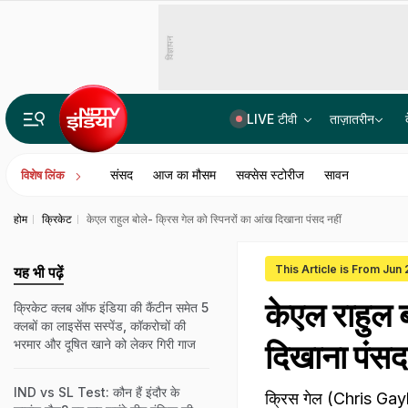
विज्ञापन
LIVE टीवी
ताज़ातरीन
15 साल की रंजिश, दर्जनों गोलियां और कई मर्डर... जानिए चरखी दादरी के कासनी-काला गैंग की पूरी कहानी
संसद
आज का मौसम
सक्सेस स्टोरीज
सावन
विशेष लिंक
होम
क्रिकेट
केएल राहुल बोले- क्रिस गेल को स्पिनरों का आंख दिखाना पंसद नहीं
This Article is From Jun
यह भी पढ़ें
केएल राहुल 
क्रिकेट क्लब ऑफ इंडिया की कैंटीन समेत 5
क्लबों का लाइसेंस सस्पेंड, कॉकरोचों की
भरमार और दूषित खाने को लेकर गिरी गाज
दिखाना पंसद 
IND vs SL Test: कौन हैं इंदौर के
क्रिस गेल (Chris Gayle)