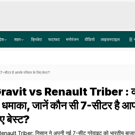
देश
शहर
क्रिकेट
फटाफट
मनोरंजन
वीडियो
लाइफस्टाइल
दिल्ली NCR को बादलों ने घेरा, 6 दिन चलेगी बारिश, यूपी-बिहार समेत 15 राज्यों में IMD अलर्ट, आज का मौसम
चेहरे पर खामोशी, भाई को खोने का दर्द... अतीक अहमद के बेटे अबान का शव लेने प्रयागराज से झांसी पहुंचा भाई
-सीटर है आपके परिवार के लिए बेस्ट?
ravit vs Renault Triber : 
़ा धमाका, जानें कौन सी 7-सीटर है आ
ए बेस्ट?
ault Triber: निसान ने अपनी नई 7-सीट ग्रेवाइट को भारतीय बाजार 