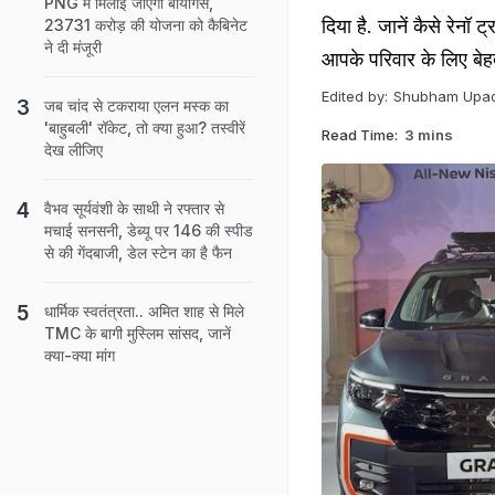
PNG में मिलाई जाएगी बायोगैस,
दिया है. जानें कैसे रेनॉ 
23731 करोड़ की योजना को कैबिनेट
ने दी मंजूरी
आपके परिवार के लिए बेह
Edited by:
Shubham Upa
जब चांद से टकराया एलन मस्क का
'बाहुबली' रॉकेट, तो क्या हुआ? तस्वीरें
Read Time:
3 mins
देख लीजिए
वैभव सूर्यवंशी के साथी ने रफ्तार से
मचाई सनसनी, डेब्यू पर 146 की स्पीड
से की गेंदबाजी, डेल स्टेन का है फैन
धार्मिक स्वतंत्रता.. अमित शाह से मिले
TMC के बागी मुस्लिम सांसद, जानें
क्या-क्या मांग