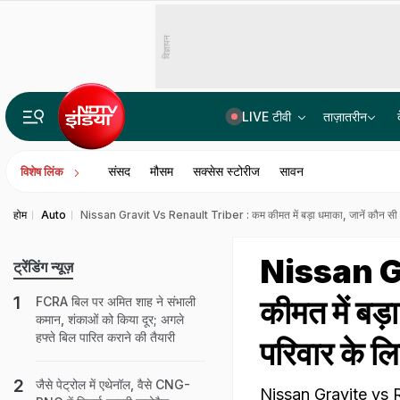
विज्ञापन
LIVE टीवी
ताज़ातरीन
Parliament Monsoon Session 2026 LIVE Updates: मानसून सत्र का आज 15वां दिन, जानें लोकसभा-राज्यसभा में क्या खास
संसद
मौसम
सक्सेस स्टोरीज
सावन
विशेष लिंक
होम
Auto
Nissan Gravit Vs Renault Triber : कम कीमत में बड़ा धमाका, जानें कौन सी 7
Nissan G
ट्रेंडिंग न्यूज़
कीमत में बड
FCRA बिल पर अमित शाह ने संभाली
कमान, शंकाओं को किया दूर; अगले
हफ्ते बिल पारित कराने की तैयारी
परिवार के लि
जैसे पेट्रोल में एथेनॉल, वैसे CNG-
Nissan Gravite vs Ren