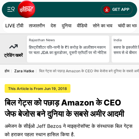
LIVE टीवी
ताजातरीन
देश
दुनिया
वीडियो
सोने का भाव
चांदी का भाव
Rajasthan News
India
हिस्ट्रीशीटर पति-पत्नी के ₹1 करोड़ के आलीशान मकान
बसपा के इकलौते 
पर चला JDA का बुलडोजर, दूसरी प्रॉपर्टी पर भी नोटिस
समय से थे बीमार
ट्रेडिंग खबरें
होम
Zara Hatke
बिल गेट्स को पछाड़ Amazon के CEO जेफ बेजोस बने दुनिया के सबसे अ
This Article is From Jun 19, 2018
बिल गेट्स को पछाड़ Amazon के CEO
जेफ बेजोस बने दुनिया के सबसे अमीर आदमी
अमेजन के सीईओ Jeff Bezos ने माइक्रोसॉफ्ट के संस्थापक बिल गेट्स
को हराकर पहला स्थान हासिल किया है.