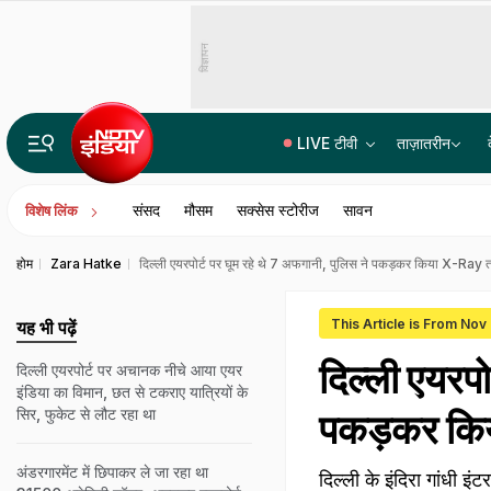
विज्ञापन
LIVE टीवी
ताज़ातरीन
सोशल मीडिया पर सरकार का शिकंजा, आपत्तिजनक कंटेंट अब 3 घंटे के भीतर हटाना होगा अनिवार्य
संसद
मौसम
सक्सेस स्टोरीज
सावन
विशेष लिंक
होम
Zara Hatke
दिल्ली एयरपोर्ट पर घूम रहे थे 7 अफगानी, पुलिस ने पकड़कर किया X-Ray तो 
This Article is From Nov
यह भी पढ़ें
दिल्ली एयरपो
दिल्ली एयरपोर्ट पर अचानक नीचे आया एयर
इंडिया का विमान, छत से टकराए यात्रियों के
सिर, फुकेट से लौट रहा था
पकड़कर किया
अंडरगारमेंट में छ‍िपाकर ले जा रहा था
दिल्ली के इंदिरा गांधी 