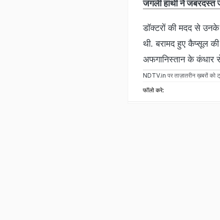
जंगली हाथी ने जबरदस्त ज
डॉक्टरों की मदद से उनके
थी. बरामद हुए कैप्सूल क
अफगानिस्तान के कंधार 
NDTV.in
पर ताज़ातरीन ख़बरों को ट्
फॉलो करे: