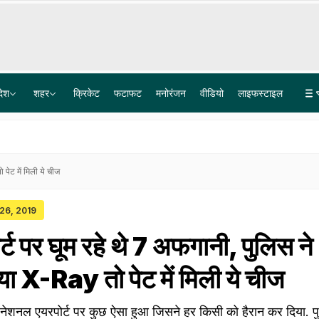
देश
शहर
क्रिकेट
फटाफट
मनोरंजन
वीडियो
लाइफस्टाइल
कॉकरोच जनता पार्टी ने नेशनल वर्किंग कमिटी बनाई, इन 11 लोगों को मिली जिम्मेवारी, कामों का भी हुआ बंटवारा
राज्यसभा सभापति का रिजिजू को निर्देश-गृहमंत्री को बताएं कि विपक्ष उनका बयान चाहता है
पेट में मिली ये चीज
 26, 2019
र्ट पर घूम रहे थे 7 अफगानी, पुलिस ने
 X-Ray तो पेट में मिली ये चीज
इंटरनेशनल एयरपोर्ट पर कुछ ऐसा हुआ जिसने हर किसी को हैरान कर दिया. प