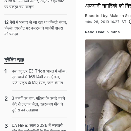
31500 अमेरिकी डॉलर, अमृतसर एयरपोर्ट
अफगानी नागरिकों को गिरफ
पर पकड़ा गया यात्री
Reported by:
Mukesh Sin
नवंबर 26, 2019 14:27 IST
12 बैगों में भरकर ले जा रहा था कीमती चंदन,
दिल्ली एयरपोर्ट पर कस्टम ने आरोपी शख्स
Read Time:
2 mins
को पकड़ा
ट्रेंडिंग न्यूज़
नया स्कूटर E3 Trion भारत में लॉन्च,
एक चार्ज में 165 किमी तक दौड़ेगा,
सिटी राइड के लिए बेस्ट, जानें कीमत
3 बच्चों का बाप, महिला के कपड़े पहने
फंदे से लटका मिला, रहस्यमय मौत ने
पुलिस को उलझाया
DA Hike: साल 2026 में सरकारी