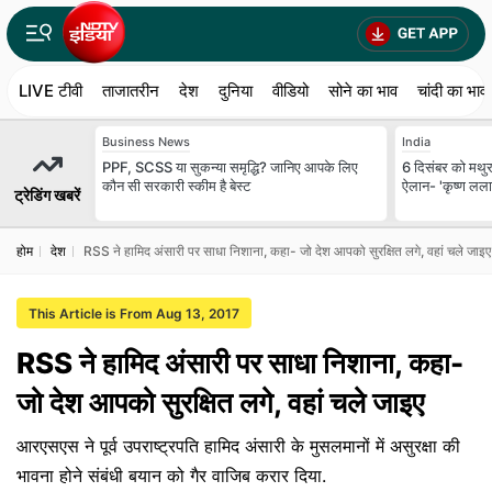
LIVE टीवी
ताजातरीन
देश
दुनिया
वीडियो
सोने का भाव
चांदी का भाव
Business News
India
PPF, SCSS या सुकन्या समृद्धि? जानिए आपके लिए
6 दिसंबर को मथुरा
कौन सी सरकारी स्कीम है बेस्ट
ऐलान- 'कृष्ण लला ह
ट्रेडिंग खबरें
होम
देश
RSS ने हामिद अंसारी पर साधा निशाना, कहा- जो देश आपको सुरक्षित लगे, वहां चले जाइए
This Article is From Aug 13, 2017
RSS ने हामिद अंसारी पर साधा निशाना, कहा-
जो देश आपको सुरक्षित लगे, वहां चले जाइए
आरएसएस ने पूर्व उपराष्ट्रपति हामिद अंसारी के मुसलमानों में असुरक्षा की
भावना होने संबंधी बयान को गैर वाजिब करार दिया.