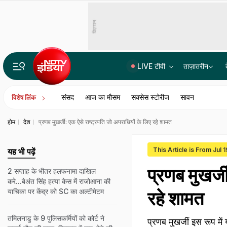
विज्ञापन
LIVE टीवी
ताज़ातरीन
CM विजय की पत्नी संगीता ने केस लिया वापस, तलाक मामले में नया ट्विस्ट
संसद
आज का मौसम
सक्सेस स्टोरीज
सावन
विशेष लिंक
होम
देश
प्रणब मुखर्जी: एक ऐसे राष्ट्रपति जो अपराधियों के लिए रहे शामत
This Article is From Jul 
यह भी पढ़ें
प्रणब मुखर्ज
2 सप्ताह के भीतर हलफनामा दाखिल
करे...बेअंत सिंह हत्या केस में राजोआना की
याचिका पर केंद्र को SC का अल्टीमेटम
रहे शामत
तमिलनाडु के 9 पुलिसकर्मियों को कोर्ट ने
प्रणब मुखर्जी इस रूप मे