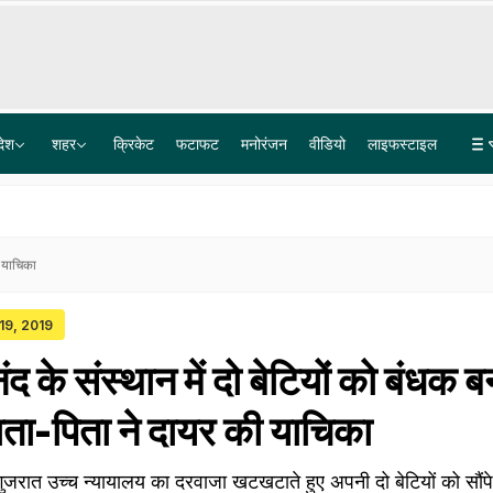
देश
शहर
क्रिकेट
फटाफट
मनोरंजन
वीडियो
लाइफस्टाइल
काकोरी ट्रेन एक्शन: कई नेताओं ने याद की क्रांतिकारियों की कुर्बानी, पढ़िए अंग्रेजों के खिलाफ हौंसले की कहानी
राम मंदिर ट्रस्ट के CEO की नियुक्ति प्रक्रिया तेज, 5300 आवेदन में से 18 किए गए शॉटलिस्ट, अब आगे क्या?
ी याचिका
 19, 2019
नंद के संस्थान में दो बेटियों को बंधक ब
ता-पिता ने दायर की याचिका
ुजरात उच्च न्यायालय का दरवाजा खटखटाते हुए अपनी दो बेटियों को सौंपे