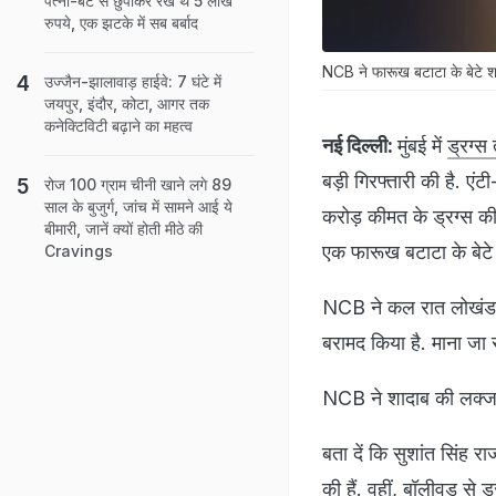
पत्नी-बेटे से छुपाकर रखे थे 5 लाख
रुपये, एक झटके में सब बर्बाद
NCB ने फारूख बटाटा के बेटे शा
उज्जैन-झालावाड़ हाईवे: 7 घंटे में
जयपुर, इंदौर, कोटा, आगर तक
कनेक्टिविटी बढ़ाने का महत्व
नई दिल्ली:
मुंबई में
ड्रग्स
बड़ी गिरफ्तारी की है. एंट
रोज 100 ग्राम चीनी खाने लगे 89
साल के बुजुर्ग, जांच में सामने आई ये
करोड़ कीमत के ड्रग्स की ब
बीमारी, जानें क्यों होती मीठे की
एक फारूख बटाटा के बेटे 
Cravings
NCB ने कल रात लोखंडवाल
बरामद किया है. माना जा 
NCB ने शादाब की लक्जरी
बता दें कि सुशांत सिंह र
की हैं. वहीं, बॉलीवुड से 