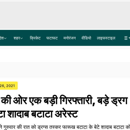
देश
शहर
क्रिकेट
फटाफट
मनोरंजन
वीडियो
लाइफस्टाइल
जम्मू-कश्मीर के सोपोर में 26 जगहों पर छापेमारी! हालिया आतंकी हमलों को लेकर पुलिस की कार्रवाई
6 दिसंबर को मथुरा में कारसेवा की घोषणा, संतों का ऐलान- 'कृष्ण लला हम आएंगे मंदिर वहीं बनाएंगे'
 26, 2021
की ओर एक बड़ी गिरफ्तारी, बड़े ड्रग
टा शादाब बटाटा अरेस्ट
 ने गुरुवार की रात को ड्रग्स तस्कर फारूख बटाटा के बेटे शादाब बटाटा को