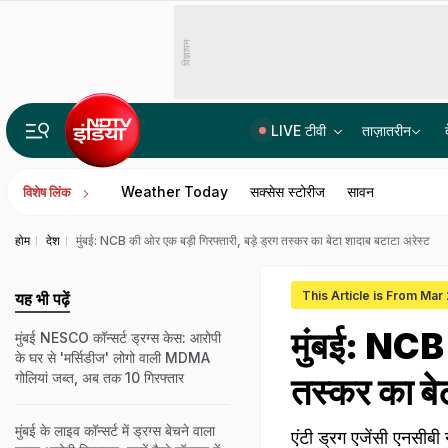
विज्ञापन
LIVE टीवी
ताज़ातरीन
क्या छत्तीसगढ़ में आज भी दी जाती है नरबलि, क्या इस कुप्रथा का हो रहा है महिमामंड
Weather Today
सक्सेस स्टोरीज
सावन
विशेष लिंक
होम
देश
मुंबई: NCB की ओर एक बड़ी गिरफ्तारी, बड़े ड्रग तस्कर का बेटा शादाब बटाटा अरेस्ट
This Article is From Mar
यह भी पढ़ें
मुंबई: NCB 
मुंबई NESCO कॉन्सर्ट ड्रग्स केस: आरोपी
के घर से 'मर्सिडीज' लोगो वाली MDMA
गोलियां जब्त, अब तक 10 गिरफ्तार
तस्कर का बे
मुंबई के लाइव कॉन्सर्ट में ड्रग्स बेचने वाला
एंटी ड्रग एजेंसी एनसीबी