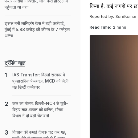
फरार आरोपी गिरफ्तार, जानें कैसे हॉस्टल में
किया है. कई जगहों पर छा
पहुंचाता था नशा
Reported by:
Sunilkumar
ड्रग्स मनी लॉन्ड्रिंग केस में बड़ी कार्रवाई,
Read Time:
2 mins
मुंबई में 5.88 करोड़ की कीमत के 7 फ्लैट्स
अटैच
ट्रेंडिंग न्यूज़
IAS Transfer: दिल्ली सरकार में
प्रशासनिक फेरबदल, MCD को म‍िली
नई डिप्‍टी कम‍िश्‍नर
कल का मौसम: दिल्ली-NCR से यूपी-
बिहार तक आफत की बारिश, मौसम
विभाग ने दी बड़ी चेतावनी
किसान की कमाई दीमक चट कर गई,