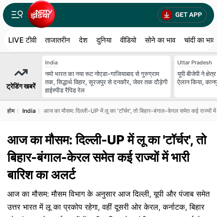
LIVE टीवी
ताजातरीन
देश
दुनिया
वीडियो
सोने का भाव
चांदी का भाव
India
Uttar Pradesh
नमो भारत का नया रूट नोएडा-गाजियाबाद से गुरुग्राम
यूपी बीजेपी ने क्षेत
तक, सिद्धार्थ विहार, सूरजपुर से दनकौर, जेवर तक दौड़ेगी
ऐलान किया, कानपु
ट्रेडिंग खबरें
हाईस्पीड रैपिड रेल
होम
India
आज का मौसम: दिल्ली-UP में लू का 'टॉर्चर', तो बिहार-बंगाल-केरल समेत कई राज्यों मे
आज का मौसम: दिल्ली-UP में लू का 'टॉर्चर', तो
बिहार-बंगाल-केरल समेत कई राज्यों में भारी
बारिश का अलर्ट
आज का मौसम: मौसम विभाग के अनुसार आज दिल्ली, यूपी और पंजाब समेत
उत्तर भारत में लू का प्रकोप रहेगा, वहीं दूसरी ओर केरल, कर्नाटक, बिहार