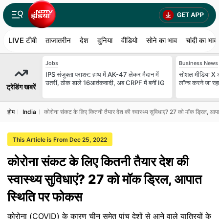
LIVE टीवी
ताजातरीन
देश
दुनिया
वीडियो
सोने का भाव
चांदी का भाव
Jobs
Business News
IPS संजुक्ता पराशर: हाथ में AK-47 लेकर मैदान में
सोशल मीडिया X अब 
उतरीं, ठोक डाले 16आतंकवादी, अब CRPF में बनीं IG
लॉन्च करने जा रहा
ट्रेडिंग खबरें
होम
India
कोरोना संकट के लिए कितनी तैयार देश की स्वास्थ्य सुविधाएं? 27 को मॉक ड्रिल, आ
This Article is From Dec 25, 2022
कोरोना संकट के लिए कितनी तैयार देश की
स्वास्थ्य सुविधाएं? 27 को मॉक ड्रिल, आपात
स्थिति पर फोकस
कोरोना (COVID) के कारण चीन समेत पांच देशों से आने वाले यात्रियों के