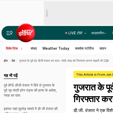
विज्ञापन
LIVE टीवी
ताज़ातरीन
प्रयागराज में 'छात्रों की गूंज', राहुल गांधी बोले- सिस्टम के चक्रव्यूह में फंसे छात्र, रोजगार के दरवाजे बंद
संसद
Weather Today
सक्सेस स्टोरीज
सावन
विशेष लिंक
होम
देश
गुजरात के पूर्व IG डीजी वंजारा का दावा- मोदी-शाह को गिरफ्तार करना चाहती थी CBI
This Article is From Jun
यह भी पढ़ें
गुजरात के पू
पूर्व IPS डीजी वंजारा ने दिये थे गुजरात के
पूर्व गृह मंत्री हरेन पंड्या की हत्या के आदेश,
गवाह का दावा
गिरफ्तार क
इशरत जहां मुठभेड़ मामले में डी जी वंजारा की
डी.जी. वंजारा ने एक विशे