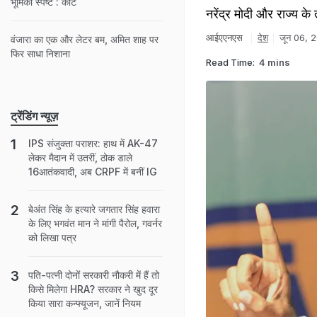
भूमिका स्पष्ट : कोर्ट
नरेंद्र मोदी और राज्य क
आईएएनएस
देश
जून 06, 
वंजारा का एक और लेटर बम, अमित शाह पर
फिर साधा निशाना
Read Time:
4 mins
ट्रेंडिंग न्यूज़
IPS संजुक्ता पराशर: हाथ में AK-47
लेकर मैदान में उतरीं, ठोक डाले
16आतंकवादी, अब CRPF में बनीं IG
बेअंत सिंह के हत्यारे जगतार सिंह हवारा
के लिए भगवंत मान ने मांगी पैरोल, गवर्नर
को लिखा पत्र
पति-पत्नी दोनों सरकारी नौकरी में हैं तो
किसे मिलेगा HRA? सरकार ने खुद दूर
किया सारा कन्फ्यूजन, जानें नियम