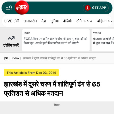
LIVE टीवी
ताजातरीन
देश
दुनिया
वीडियो
सोने का भाव
चांदी का भाव
India
World
FCRA बिल पर अमित शाह ने संभाली कमान, शंकाओं को
मोजतबा खामेनेई से अ
किया दूर; अगले हफ्ते बिल पारित कराने की तैयारी
में पूछा क्या सच में
ट्रेडिंग खबरें
होम
India
झारखंड में दूसरे चरण में शांतिपूर्ण ढंग से 65 प्रतिशत से अधिक मतदान
This Article is From Dec 03, 2014
झारखंड में दूसरे चरण में शांतिपूर्ण ढंग से 65
प्रतिशत से अधिक मतदान
विज्ञापन