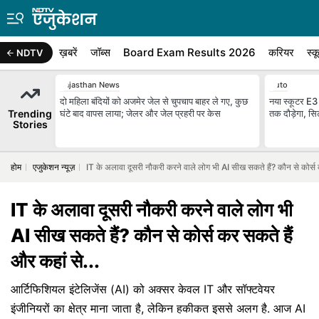
ख़बरें
जॉब्स
Board Exam Results 2026
करियर
स्क
NDTV
Rajasthan News
Auto
दो मह‍िला बंद‍ियों को अजमेर जेल से चुपचाप बाहर ले गए, कुछ
नया स्कूटर E3 
Trending
घंटे बाद वापस लाया; जेलर और जेल प्रहरी पर केस
तक दौड़ेगा, सि
Stories
होम
एजुकेशन न्यूज़
IT के अलावा दूसरी नौकरी करने वाले लोग भी AI सीख सकते हैं? कौन से कोर्स क
IT के अलावा दूसरी नौकरी करने वाले लोग भी
AI सीख सकते हैं? कौन से कोर्स कर सकते हैं
और कहां से...
आर्टिफिशियल इंटेलिजेंस (AI) को अक्सर केवल IT और सॉफ्टवेयर
इंजीनियरों का क्षेत्र माना जाता है, लेकिन हकीकत इससे अलग है. आज AI