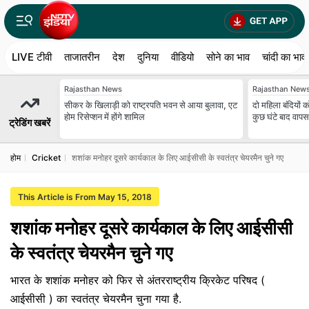
LIVE टीवी
ताजातरीन
देश
दुनिया
वीडियो
सोने का भाव
चांदी का भाव
Rajasthan News
Rajasthan New
सीकर के ख‍िलाड़ी को राष्‍ट्रपत‍ि भवन से आया बुलावा, एट
दो मह‍िला बंद‍ियो
होम रिसेप्शन में होंगे शामिल
कुछ घंटे बाद वाप
ट्रेडिंग खबरें
होम
Cricket
शशांक मनोहर दूसरे कार्यकाल के लिए आईसीसी के स्‍वतंत्र चेयरमैन चुने गए
This Article is From May 15, 2018
शशांक मनोहर दूसरे कार्यकाल के लिए आईसीसी
के स्‍वतंत्र चेयरमैन चुने गए
भारत के शशांक मनोहर को फिर से अंतरराष्ट्रीय क्रिकेट परिषद (
आईसीसी ) का स्वतंत्र चेयरमैन चुना गया है.