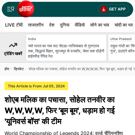
LIVE टीवी
ताजातरीन
देश
दुनिया
वीडियो
सोने का भाव
चांदी का भाव
India
Uttar Pradesh
नमो भारत का नया रूट नोएडा-गाजियाबाद से गुरुग्राम
राहुल गांधी का 'मि
तक, सिद्धार्थ विहार, सूरजपुर से दनकौर, जेवर तक दौड़ेगी
गूंज', उठाएंगे कौन-
ट्रेडिंग खबरें
हाईस्पीड रैपिड रेल
होम
क्रिकेट
शोएब मलिक का पचासा, सोहेल तनवीर का W,W,W,W, फिर 'बूम बूम', धड़ाम हो गई 'यू
This Article is From Jul 05, 2024
शोएब मलिक का पचासा, सोहेल तनवीर का
W,W,W,W, फिर 'बूम बूम', धड़ाम हो गई
'यूनिवर्स बॉस' की टीम
World Championship of Legends 2024: वर्ल्ड चैंपियनशिप