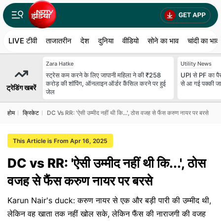
LIVE टीवी
ताजातरीन
देश
दुनिया
वीडियो
सोने का भाव
चांदी का भाव
Zara Hatke
Utility News
स्ट्रेस कम करने के लिए जापानी महिला ने की ₹258
UPI से PF का पैस
करोड़ की शॉपिंग, ऑनलाइन ऑर्डर कैंसिल करने पर हुई
से आ गई पक्‍की ज
ट्रेडिंग खबरें
जेल
होम
क्रिकेट
DC Vs RR: 'ऐसी उम्मीद नहीं थी कि...', ठोस वजह से फैंस करुण नायर पर बरसे
This Article is From Apr 16, 2025
DC vs RR: 'ऐसी उम्मीद नहीं थी कि...', ठोस
वजह से फैंस करुण नायर पर बरसे
Karun Nair's duck: करुण नायर से एक और बड़ी पारी की उम्मीद थी,
लेकिन वह खाता तक नहीं खोल सके, लेकिन फैंस की नाराजगी की वजह