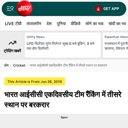
LIVE टीवी
ताजातरीन
देश
दुनिया
वीडियो
सोने का भाव
चांदी का भाव
Utility News
Rajasthan New
LPG सिलेंडर तुरंत मिलेगा! सुबह 6 बजे बुकिंग, 9 बजे
राजस्थान में पुरान
तक होम डिलीवरी
खजाना, ठेकेदार ने
ट्रेडिंग खबरें
होम
Cricket
भारत आईसीसी एकदिवसीय टीम रैंकिंग में तीसरे स्थान पर बरकरार
This Article is From Jun 28, 2016
भारत आईसीसी एकदिवसीय टीम रैंकिंग में तीसरे
स्थान पर बरकरार
विज्ञापन