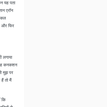
किन यह पता
्तान एरॉन
डिकल
िये और फिर
ही लगाया
ब वह कनकशन
तो मुझ पर
ं तो मैं
ं कि