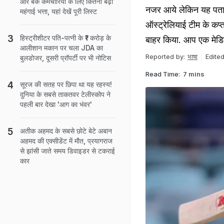
और बैंक कर्मचारियों के लिए कितना बढ़ा
नजर आये लेकिन यह पता नह
महंगाई भत्ता, यहां देखें पूरी लिस्ट
ऑस्ट्रेलियाई टीम के कप
हिस्ट्रीशीटर पति-पत्नी के ₹1 करोड़ के
बाहर किया. आप एक मेडिक
आलीशान मकान पर चला JDA का
Reported by:
भाषा
Edited
बुलडोजर, दूसरी प्रॉपर्टी पर भी नोटिस
Read Time:
7 mins
सूरज की सतह पर छिपा था यह रहस्य!
दुनिया के सबसे ताकतवर टेलीस्कोप ने
पहली बार देखा 'आग का भंवर'
अतीक अहमद के सबसे छोटे बेटे अबान
अहमद की एक्सीडेंट में मौत, प्रयागराज
से झांसी जाते समय डिवाइडर से टकराई
कार