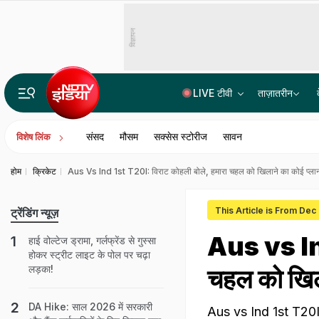
विज्ञापन
LIVE टीवी
ताज़ातरीन
₹21 करोड़ से ज्यादा की साइबर ठगी! भाजपा नेता गिरफ्तार, अकाउंट से बरामद हुए 50 लाख रुपये
संसद
मौसम
सक्सेस स्टोरीज
सावन
विशेष लिंक
होम
क्रिकेट
Aus Vs Ind 1st T20I: विराट कोहली बोले, हमारा चहल को खिलाने का कोई प्लान 
This Article is From Dec
ट्रेंडिंग न्यूज़
Aus vs Ind
हाई वोल्टेज ड्रामा, गर्लफ्रेंड से गुस्सा
होकर स्ट्रीट लाइट के पोल पर चढ़ा
लड़का!
चहल को खिला
DA Hike: साल 2026 में सरकारी
Aus vs Ind 1st T20I: ऑस