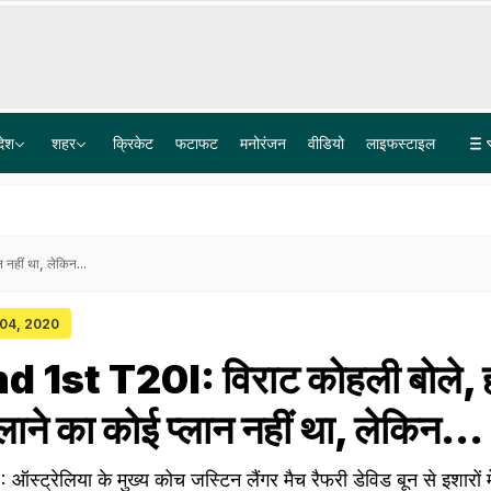
देश
शहर
क्रिकेट
फटाफट
मनोरंजन
वीडियो
लाइफस्टाइल
जोशीमठ की हर हलचल पर रहेगी नजर, भू धंसाव में दरकते मकानों के बीच वेधशाला बनेगी
अतीक अहमद के कुनबे में कौन-कौन? पांच बेटों में दो की मौत, पत्नी तीन साल से फरार
नहीं था, लेकिन...
 04, 2020
 1st T20I: विराट कोहली बोले, 
ने का कोई प्लान नहीं था, लेकिन...
्ट्रेलिया के मुख्य कोच जस्टिन लैंगर मैच रैफरी डेविड बून से इशारों म