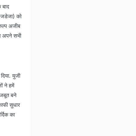
े बाद
 (जडेजा) को
िकल्प अजीब
े अपने सभी
दिया. युजी
 ने हमें
मजबूत बने
काफी सुधार
र्दिक का