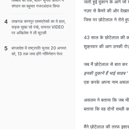
सिब्बल का तर्क, बोले- चुनाव आयोग ने
जली हुई दुकान के आगे जो 
संगठन का बहुमत नजरअंदाज किया
नज़र से कैमरे की ओर देखत
जिस पर छोटेलाल ने रोते हुए
लखनऊ कानपुर एक्सप्रेसवे का ये हाल,
सड़क सुखा रहे पंखे, वायरल VIDEO
पर अखि‍लेश ने ली चुटकी
43 साल के छोटेलाल की करहल
शुक्रवार की आग उनकी रोज़
बांग्लादेश में राष्ट्रपति चुनाव 20 अगस्त
को, 13 तक जमा होंगे नॉमिनेशन पेपर
जब मैं छोटेलाल से बात कर 
इनकी दुकानें हैं भाई साहब
' 
एक करके अपना नाम असल
असलम ने बताया कि जब भीड
बताया कि वह दोनों सब्ज़ी का
मैंने छोटेलाल की तरफ इशारा