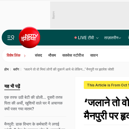
विज्ञापन
LIVE टीवी
ताज़ातरीन
लखनऊ-कानपुर एक्सप्रेसवे में खामियों पर NHAI का एक्शन, पूर्व प्रोजेक्ट डायरेक्टर सस्पेंड, जांच में क्या निकला?
संसद
मौसम
सक्सेस स्टोरीज
सावन
विशेष लिंक
होम
ब्लॉग
‘जलाने तो वो मियां लोगों की दुकानें आये थे लेकिन...’ मैनपुरी पर हृदयेश जोशी
This Article is From Oct 
यह भी पढ़ें
एक तरफ उठी बेटी की डोली... दूसरी तरफ
‘जलाने तो वो
पिता की अर्थी, खुशि‍यों वाले घर में अचानक
क्‍यों पसर गया मातम?
मैनपुरी पर ह
मैनपुरी: डाक विभाग के कर्मचारी ने लगाई