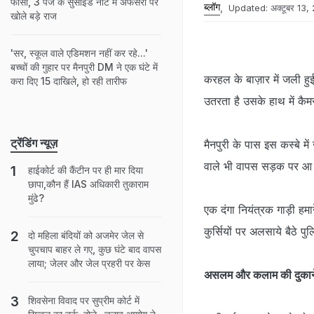
फांसी, 3 पेज के सुसाइड नोट में अफसरों पर
ब्लॉग
,
Updated:
अक्टूबर 13
खोले बड़े राज
'सर, स्कूल वाले एडिमशन नहीं कर रहे...'
बच्चों की गुहार पर मैनपुरी DM ने एक घंटे में
करहल के बाज़ार में जली हु
करा दिए 15 दाखिले, हो रही तारीफ
उतरता है उसके हाथ में कै
ट्रेंडिंग न्यूज़
मैनपुरी के पास इस कस्बे में
वाले भी वापस सड़क पर आ ग
हाईकोर्ट की कैंटीन पर ही मार दिया
छापा,कौन हैं IAS अधिकारी तुकाराम
मुंढे?
एक दंगा नियंत्रक गाड़ी ह
कुर्सियों पर अलसाये बैठे प
दो मह‍िला बंद‍ियों को अजमेर जेल से
चुपचाप बाहर ले गए, कुछ घंटे बाद वापस
लाया; जेलर और जेल प्रहरी पर केस
असलम और कलाम की दुकाने
शिवसेना विवाद पर सुप्रीम कोर्ट में