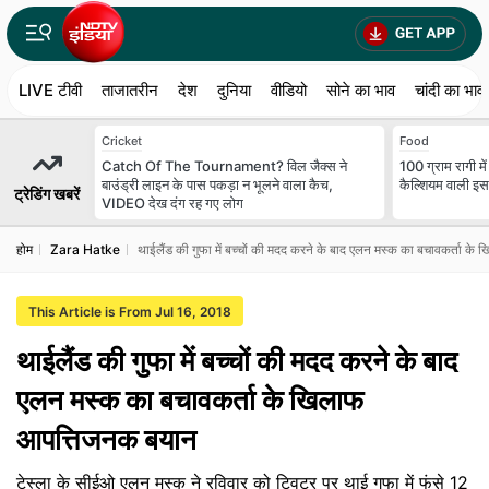
LIVE टीवी
ताजातरीन
देश
दुनिया
वीडियो
सोने का भाव
चांदी का भाव
Cricket
Food
Catch Of The Tournament? विल जैक्स ने
100 ग्राम रागी में
बाउंड्री लाइन के पास पकड़ा न भूलने वाला कैच,
कैल्शियम वाली इस 
ट्रेडिंग खबरें
VIDEO देख दंग रह गए लोग
होम
Zara Hatke
थाईलैंड की गुफा में बच्चों की मदद करने के बाद एलन मस्क का बचावकर्ता 
This Article is From Jul 16, 2018
थाईलैंड की गुफा में बच्चों की मदद करने के बाद
एलन मस्क का बचावकर्ता के खिलाफ
आपत्तिजनक बयान
टेस्ला के सीईओ एलन मस्क ने रविवार को ट्विटर पर थाई गुफा में फंसे 12