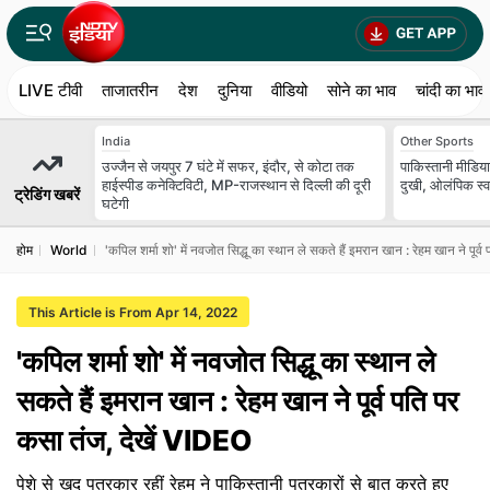
LIVE टीवी
ताजातरीन
देश
दुनिया
वीडियो
सोने का भाव
चांदी का भाव
India
Other Sports
उज्जैन से जयपुर 7 घंटे में सफर, इंदौर, से कोटा तक
पाकिस्तानी मीडिया
हाईस्पीड कनेक्टिविटी, MP-राजस्थान से दिल्ली की दूरी
दुखी, ओलंपिक स्व
ट्रेडिंग खबरें
घटेगी
होम
World
'कपिल शर्मा शो' में नवजोत सिद्धू का स्‍थान ले सकते हैं इमरान खान : रेहम खान ने पूर
This Article is From Apr 14, 2022
'कपिल शर्मा शो' में नवजोत सिद्धू का स्‍थान ले
सकते हैं इमरान खान : रेहम खान ने पूर्व पति पर
कसा तंज, देखें VIDEO
पेशे से खुद पत्रकार रहीं रेहम ने पाकिस्‍तानी पत्रकारों से बात करते हुए