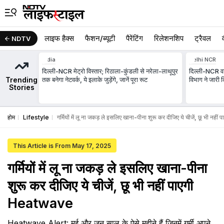
लाइफ हैक्स
फैशन/ब्‍यूटी
पैरेंटिंग
रिलेशनशिप
ट्रैवल
NDTV
India
Delhi NCR
दिल्ली-NCR मेट्रो विस्तार; रिठाला-कुंडली से नरेला-लाथूपुर
दिल्ली-NCR वा
Trending
तक बनेगा नेटवर्क, ये इलाके जुड़ेंगे, जानें पूरा रूट
विभाग ने जारी 
Stories
होम
Lifestyle
गर्मियों में लू ना जकड़ ले इसलिए खाना-पीना शुरू कर दीजिए ये चीजें, छू भी न
This Article is From May 17, 2025
गर्मियों में लू ना जकड़ ले इसलिए खाना-पीना
शुरू कर दीजिए ये चीजें, छू भी नहीं पाएगी
Heatwave
Heatwave Alert: मई और जून साल के ऐसे महीने हैं जिनमें गर्मी अपने