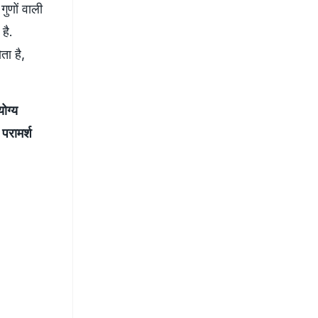
ुणों वाली
 है.
ता है,
ोग्य
परामर्श