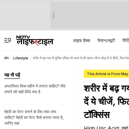
विज्ञापन
लाइफ हैक्स
फैशन/ब्‍यूटी
पैरेंट
होम
Lifestyle
शरीर में बढ़ गया है यूरिक एसिड तो आज से ही खाना-पीना छोड़ दें ये चीजें, फि
This Article is From May
यह भी पढ़ें
शरीर में बढ़ 
अपराजिता किस महीने में लगाना चाहिए? पौधे
लगाने की सही विधि क्या है
दें ये चीजें,
मेहंदी का पेस्ट बनाने के लिए क्या-क्या
टॉक्सिंस
चाहिए? मेहंदी का पेस्ट कैसे बनाया जाता है,
जान‍िए यहां
High Uric Acid: यहां ख