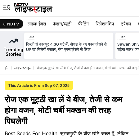
लाइफ हैक्स
फैशन/ब्‍यूटी
पैरेंटिंग
रिलेशनशिप
ट्रैवल
NDTV
India
Faith
दिल्ली से कानपुर 4.30 घंटे में, नोएडा के नए एक्सप्रेसवे से
Sawan Shivra
Trending
UP को मिलेगी रफ्तार, गंगा एक्सप्रेसवे से लिंक
चढ़ेगा जल? जान
Stories
होम
लाइफस्टाइल
रोज एक मुट्ठी खा लें ये बीज, तेजी से कम होगा वजन, मोटी चर्बी मक्खन की तरह 
This Article is From Sep 07, 2025
रोज एक मुट्ठी खा लें ये बीज, तेजी से कम
होगा वजन, मोटी चर्बी मक्खन की तरह
पिघलेगी
Best Seeds For Health: सूरजमुखी के बीज छोटे जरूर हैं, लेकिन