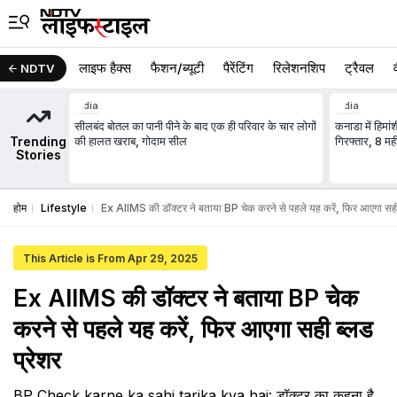
लाइफ हैक्स
फैशन/ब्‍यूटी
पैरेंटिंग
रिलेशनशिप
ट्रैवल
NDTV
India
India
सीलबंद बोतल का पानी पीने के बाद एक ही परिवार के चार लोगों
कनाडा में ह‍िमा
Trending
की हालत खराब, गोदाम सील
ग‍िरफ्तार, 8 मह
Stories
होम
Lifestyle
Ex AIIMS की डॉक्टर ने बताया BP चेक करने से पहले यह करें, फ‍िर आएगा सही 
This Article is From Apr 29, 2025
Ex AIIMS की डॉक्टर ने बताया BP चेक
करने से पहले यह करें, फ‍िर आएगा सही ब्लड
प्रेशर
BP Check karne ka sahi tarika kya hai: डॉक्टर का कहना है