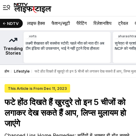
लाइफ हैक्स
फैशन/ब्‍यूटी
पैरेंटिंग
रिलेशनशिप
ट्रैवल
NDTV
Sports
Maharashtr
लक्ष्मी शेखावत की सक्‍सेस स्‍टोरी: पहले मौत को मात दी! अब
सुनेत्रा से प्रश
Trending
टीम इंडिया की उपकप्तान, भाई ने नहीं टूटने दिया हौसला
NCP को नसी
Stories
होम
Lifestyle
फटे होंठ दिखते हैं खुरदुरे तो इन 5 चीजों को लगाकर देख सकते हैं आप, लिप्स मुला
This Article is From Dec 11, 2023
फटे होंठ दिखते हैं खुरदुरे तो इन 5 चीजों को
लगाकर देख सकते हैं आप, लिप्स मुलायम हो
जाएंगे
Chapped Lips Home Remedies: सर्दियों में अक्सर ही होंठ सूखने