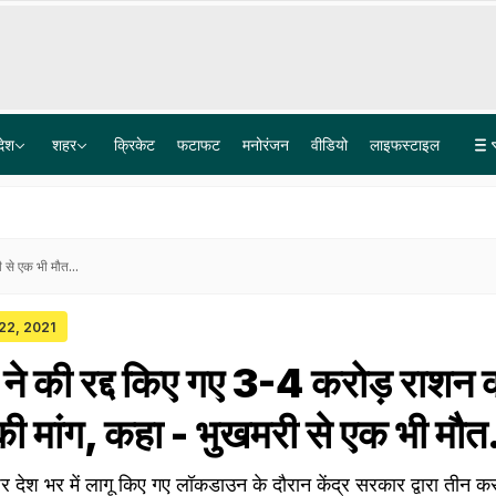
देश
शहर
क्रिकेट
फटाफट
मनोरंजन
वीडियो
लाइफस्टाइल
OBC आरक्षण में इतनी देरी क्यों? ट्रिपल टेस्ट का फॉर्मूला अपनाएं, यूपी पंचायत चुनाव में देरी पर हाईकोर्ट
स्कूल से लौट रहे 3 मासूम खुले नाले में गिरे, CCTV में कैद हुई दिल दहला देने वाली घटना
 से एक भी मौत...
 22, 2021
े की रद्द किए गए 3-4 करोड़ राशन क
ी मांग, कहा - भुखमरी से एक भी मौत
नजर देश भर में लागू किए गए लॉकडाउन के दौरान केंद्र सरकार द्वारा तीन क