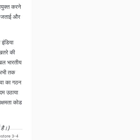
ियुक्त करने
ता जताई और
फ इंडिया
खतरे की
अखिल भारतीय
न अभी तक
ेवा का गठन
कदम उठाया
अक्षमता कोड
 है।)
store 3-4