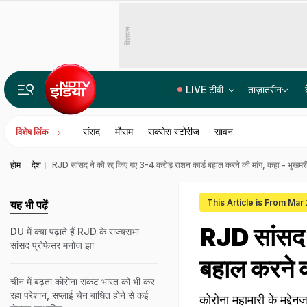
विज्ञापन
LIVE टीवी
ताज़ातरीन
बीजेपी में राहुल गांधी के पसंदीदा नेता कौन है? कांग्रेस नेता का जवाब सुनिए
संसद
मौसम
सक्सेस स्टोरीज
सावन
विशेष लिंक
होम
देश
RJD सांसद ने की रद्द किए गए 3-4 करोड़ राशन कार्ड बहाल करने की मांग, कहा - भुखमरी
This Article is From Mar
यह भी पढ़ें
RJD सांसद न
DU में क्या पढ़ाते हैं RJD के राज्यसभा
सांसद प्रोफेसर मनोज झा
बहाल करने क
चीन में बढ़ता कोरोना संकट भारत को भी कर
रहा परेशान, सप्लाई चेन बाधित होने से कई
कोरोना महामारी के मद्दे