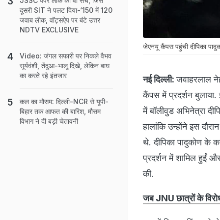
JSSC पेपर लीक का वो सच, जिसे
दूसरी SIT ने पलट दिया-‘150 में 120
जवाब लीक, वॉट्सऐप पर बंटे उत्तर
NDTV EXCLUSIVE
जेएनयू कैंपस पहुंची दीपिका पादु
Video: जंगल सफारी पर निकले वैभव
सूर्यवंशी, तेंदुआ-भालू दिखे, लेकिन बाघ
का करते रहे इंतजार
नई दिल्ली:
जवाहरलाल नेहर
कैंपस में प्रदर्शन बुलाया. 
कल का मौसम: दिल्ली-NCR से यूपी-
में बॉलीवुड अभिनेत्रा दी
बिहार तक आफत की बारिश, मौसम
विभाग ने दी बड़ी चेतावनी
हालांकि उन्होंने इस दौर
थे. दीपिका पादुकोण के क
प्रदर्शन में शामिल हुईं औ
की.
जब JNU छात्रों के विरोध 