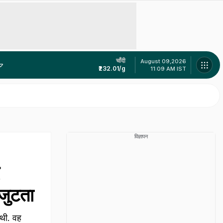
चाँदी
August 09,2026
₹232.01/g
11:09 AM IST
भारत में एयर टैक्सी अब ज्यादा दूर नहीं, एविएशन मंत्री ने डिजाइन को दी मंजूरी, 15 मिनट में नोएडा से गुरुग्राम!
फोन पर बहस और शराब का नशा... सोसायटी की बालकनी से 45 मिनट तक फायरिंग, मच गई अफरा-तफरी
विज्ञापन
कजुटता
 थी. वह