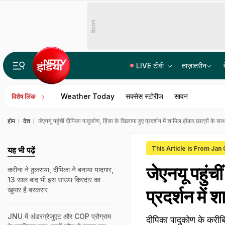
विज्ञापन
LIVE टीवी
ताज़ातरीन
काकोरी ट्रेन एक्शन: कई नेताओं ने याद की क्रांतिकारियों की कुर्बानी, पढ़िए अंग्रेजों के खिलाफ हौंसले की कहानी
Weather Today
सक्सेस स्टोरीज
सावन
विशेष लिंक
होम
देश
जेएनयू पहुंचीं दीपिका पादुकोण, हिंसा के खिलाफ हुए प्रदर्शन में शामिल होकर छात्रों के 
This Article is From Jan
यह भी पढ़ें
जेएनयू पहुंच
करीना ने ठुकराया, दीपिका ने बनाया यादगार,
13 साल बाद भी इस साउथ किरदार का
खुमार है बरकरार
प्रदर्शन में
JNU में अंडरग्रेजुएट और COP प्रोग्राम
दीपिका पादुकोण के करीबि