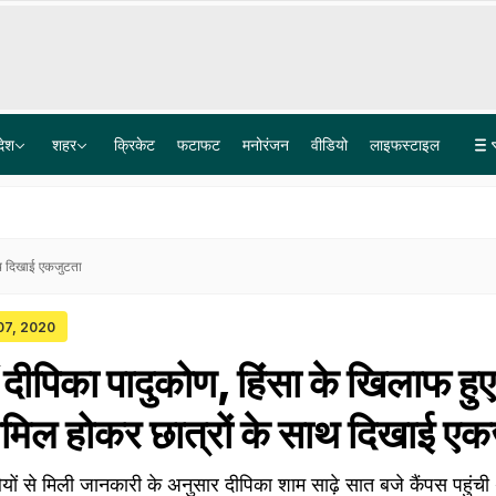
देश
शहर
क्रिकेट
फटाफट
मनोरंजन
वीडियो
लाइफस्टाइल
राम मंदिर ट्रस्ट के CEO की नियुक्ति प्रक्रिया तेज, 5300 आवेदन में से 18 किए गए शॉटलिस्ट, अब आगे क्या?
महाराष्ट्र में 4 साल से नाबालिगों का यौन शोषण कर रहा था दरिंदा! आरोपी के फोन में मिले 600 वीडियोज
साथ दिखाई एकजुटता
 07, 2020
ीं दीपिका पादुकोण, हिंसा के खिलाफ हुए
 शामिल होकर छात्रों के साथ दिखाई ए
यों से मिली जानकारी के अनुसार दीपिका शाम साढ़े सात बजे कैंपस पहुंची