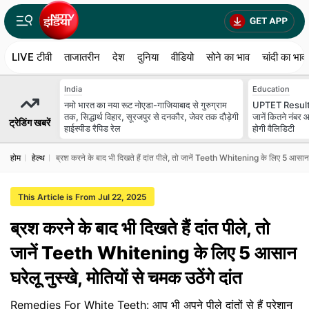
LIVE टीवी
ताजातरीन
देश
दुनिया
वीडियो
सोने का भाव
चांदी का भाव
India
Education
नमो भारत का नया रूट नोएडा-गाजियाबाद से गुरुग्राम
UPTET Result 2
तक, सिद्धार्थ विहार, सूरजपुर से दनकौर, जेवर तक दौड़ेगी
जानें कितने नंबर
ट्रेडिंग खबरें
हाईस्पीड रैपिड रेल
होगी वैलिडिटी
होम
हेल्थ
ब्रश करने के बाद भी दिखते हैं दांत पीले, तो जानें Teeth Whitening के लिए 5 आसान घरे
This Article is From Jul 22, 2025
ब्रश करने के बाद भी दिखते हैं दांत पीले, तो
जानें Teeth Whitening के लिए 5 आसान
घरेलू नुस्खे, मोतियों से चमक उठेंगे दांत
Remedies For White Teeth: आप भी अपने पीले दांतों से हैं परेशान